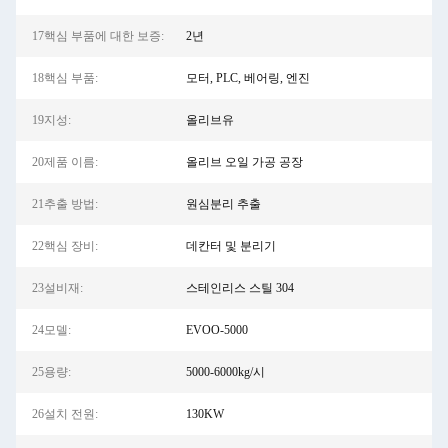
17핵심 부품에 대한 보증:
2년
18핵심 부품:
모터, PLC, 베어링, 엔진
19지성:
올리브유
20제품 이름:
올리브 오일 가공 공장
21추출 방법:
원심분리 추출
22핵심 장비:
데칸터 및 분리기
23설비재:
스테인리스 스틸 304
24모델:
EVOO-5000
25용량:
5000-6000kg/시
26설치 전원:
130KW