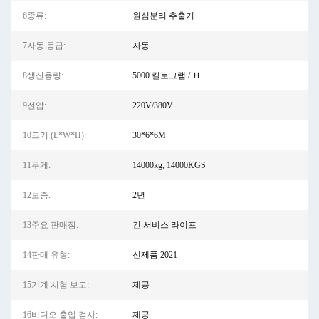
6종류:
원심분리 추출기
7자동 등급:
자동
8생산용량:
5000 킬로그램 / Ｈ
9전압:
220V/380V
10크기 (L*W*H):
30*6*6M
11무게:
14000kg, 14000KGS
12보증:
2년
13주요 판매점:
긴 서비스 라이프
14판매 유형:
신제품 2021
15기계 시험 보고:
제공
16비디오 출입 검사:
제공