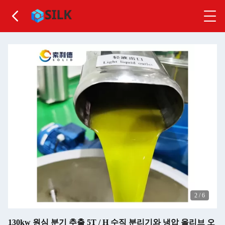
3
/
6
130kw 원심 분기 추출 5T / H 수직 분리기와 냉압 올리브 오